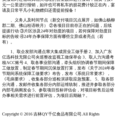
元一公里进行报销，如许也可将私车的损花费计较正在内，宴
请及日常平凡小礼物赠归还需提前报备！
、义务人及时间节点（新交付项目沉点展开，如佛山杨柳
郡二期、佛山桂语映月） ②各项目目前存正在的问题，后续
提拔行动 ③片区涉及24年对劲度的项目，若何保障对劲度目
标的告竣 ④24年办事保障方面有哪些立异或者亮点（若
有）。
1、取企发部沟通点窜大集成营业工做手册 2、加入广东
亿迅科技无限公司央巡整改监视工做保举会 3、取人力沟通考
核ACC账号 4、取各事业部沟通，牵头组织协调春节期间保障
工做放置，制定春节期间沉保放置打算，发布《关于2024年春
节期间系统保障工做要求》布告，发布《系统日常要求》，
《毛病要求》，收集各部分巡检演讲取应急预案。 5、取各部
分沟通，发邮件收集各部分内部运维轨制，推进并参取各部分
内部毛病阐发会 5、参取项目投标评估会，对项目标售后运维
办事相关需求进行前置评估，为项目后期融？。
Copyright © 2016 吉林QY千亿食品有限公司.All Rights