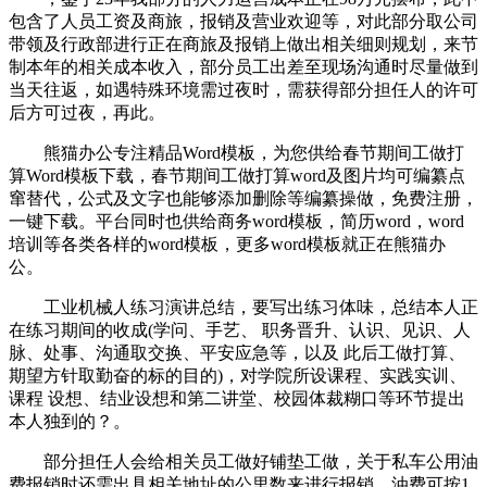
包含了人员工资及商旅，报销及营业欢迎等，对此部分取公司
带领及行政部进行正在商旅及报销上做出相关细则规划，来节
制本年的相关成本收入，部分员工出差至现场沟通时尽量做到
当天往返，如遇特殊环境需过夜时，需获得部分担任人的许可
后方可过夜，再此。
熊猫办公专注精品Word模板，为您供给春节期间工做打
算Word模板下载，春节期间工做打算word及图片均可编纂点
窜替代，公式及文字也能够添加删除等编纂操做，免费注册，
一键下载。平台同时也供给商务word模板，简历word，word
培训等各类各样的word模板，更多word模板就正在熊猫办
公。
工业机械人练习演讲总结，要写出练习体味，总结本人正
在练习期间的收成(学问、手艺、 职务晋升、认识、见识、人
脉、处事、沟通取交换、平安应急等，以及 此后工做打算、
期望方针取勤奋的标的目的)，对学院所设课程、实践实训、
课程 设想、结业设想和第二讲堂、校园体裁糊口等环节提出
本人独到的？。
部分担任人会给相关员工做好铺垫工做，关于私车公用油
费报销时还需出具相关地址的公里数来进行报销，油费可按1