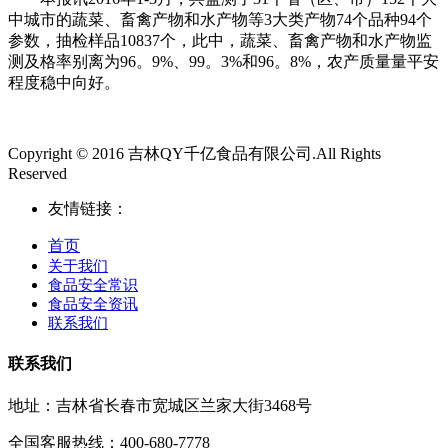
中城市的蔬菜、畜禽产物和水产物等3大类产物74个品种94个
参数，抽检样品10837个，此中，蔬菜、畜禽产物和水产物监
测及格率别离为96。9%、99。3%和96。8%，农产质量量平安
程度稳中向好。
Copyright © 2016 吉林QY千亿食品有限公司.All Rights
Reserved
友情链接：
首页
关于我们
食品安全常识
食品安全资讯
联系我们
联系我们
地址：吉林省长春市宽城区兰家大街3468号
全国客服热线：400-680-7778