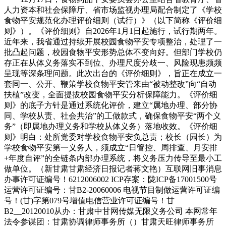
人力资本和社会保障厅、省市场监视办理局配合制定了《学校
食物平安规范化办理评价细则（试行）》（以下简称《评价细
则》）。《评价细则》自2026年1月1日起施行，试行期两年。
近年来，我省通过持续开展校园食物平安专项整治，处理了一
批凸起问题，校园食物平安形势总体不变向好。但部门学校仍
存正在从体义务落实不到位、办理尺度分歧一、风险现患频频
呈现等深条理问题。此次出台的《评价细则》，旨正在成立一
套同一、公开、鞭策学校食物平安管来由“被动整改”向“自动
扶植”改变，全面提拔校园食物平安分析保障能力。《评价细
则》的底子方针是通过系统化评价，建立“属地办理、部分协
同、学校从责、社会共治”的工做款式，确保食物平安“两个义
务”（即属地办理义务和学校从体义务）落地收效。《评价细
则》明白：处所党委对学校食物平安负总责；校长（园长）为
学校食物平安第一义务人，须成立“日管控、周排查、月安排
+年度自评”的全链条内部办理系统，将义务压力传导至最小工
做单位。（新甘肃甘肃经济日报记者蒋文艳）互联网旧事消息
办事许可证编号！6212006002 ICP存案：陇ICP备17001500号
运营许可证编号：甘B2-20060006 电视节目制做运营许可证编
号！(甘)字第079号增值电信营业许可证编号！甘
B2__20120010从办：甘肃中甘网传媒无限义务公司 本网常年
法令参谋团：甘肃协调律师事务所（）甘肃天旺律师事务所