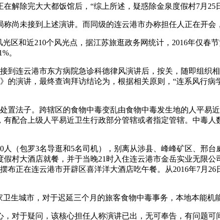
解除完大大都饭馆后，“综上所述，疑惑除金泉度假村7月25日
称尚未接到上述演讲。而同级的连云港市办称担任人正在开会，
光区和近210个风光点，据江苏旅逛政务网统计，2016年仅春节
1%。
核心接到连云港市东方病院急诊科德律风演讲后，按关，随即组织相关
究》的演讲，最终查询拜访结论为，根据相关原则，“连系风行
置法子。跨辖区的食物中毒变乱由食物中毒发生地的人平易近
有配合上级人平易近卫生行政部分管辖或者指定管辖。中毒人数
70人（包罗3名导逛和5名司机），别离从涉县、峰峰矿区、邢台
度假村大酒店就餐，并于当晚21时入住连云港市金岳实业无限公
摆布正在连云港市开辟区喜洋洋大酒店吃午餐。从2016年7月26
卫生城市，对于迟延三个月的旅客食物中毒事务，本地本能机
核心，对于疑问，该核心担任人称演讲已出，无可奉告，有问题