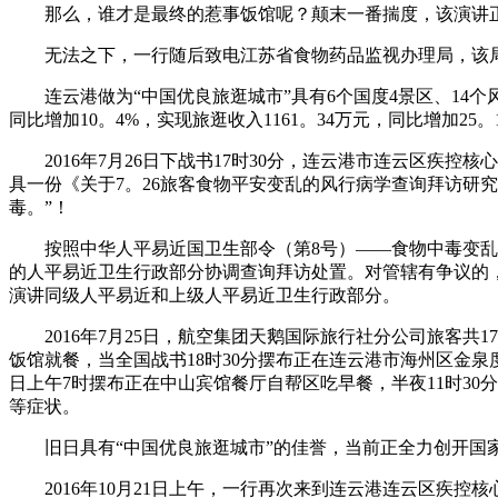
那么，谁才是最终的惹事饭馆呢？颠末一番揣度，该演讲正在
无法之下，一行随后致电江苏省食物药品监视办理局，该局
连云港做为“中国优良旅逛城市”具有6个国度4景区、14个风
同比增加10。4%，实现旅逛收入1161。34万元，同比增加25。
2016年7月26日下战书17时30分，连云港市连云区疾控
具一份《关于7。26旅客食物平安变乱的风行病学查询拜访研
毒。”！
按照中华人平易近国卫生部令（第8号）——食物中毒变乱处
的人平易近卫生行政部分协调查询拜访处置。对管辖有争议的，
演讲同级人平易近和上级人平易近卫生行政部分。
2016年7月25日，航空集团天鹅国际旅行社分公司旅客共1
饭馆就餐，当全国战书18时30分摆布正在连云港市海州区金泉
日上午7时摆布正在中山宾馆餐厅自帮区吃早餐，半夜11时30分
等症状。
旧日具有“中国优良旅逛城市”的佳誉，当前正全力创开国家
2016年10月21日上午，一行再次来到连云港连云区疾控