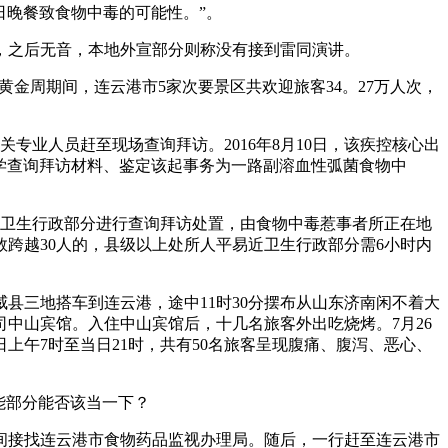
晚餐致食物中毒的可能性。”。
之后无音，本地外宣部分则称没有接到雷同演讲。
黄金周期间，连云港市5家次要景区共欢迎旅客34。27万人次，
专业人员赶至现场查询拜访。2016年8月10日，该疾控核心出
病学查询拜访材料、鉴定该起事务为一路副溶血性弧菌食物中
卫生行政部分进行查询拜访处置，由食物中毒惹事者所正在地
跨越30人的，县级以上处所人平易近卫生行政部分需6小时内
威县三地搭车到连云港，途中11时30分摆布从山东济南闲不着大
司中山宾馆。入住中山宾馆后，十几名旅客外出吃烧烤。7月26
日上午7时至当日21时，共有50名旅客呈现腹痛、腹泻、恶心、
能部分能否该当一下？
可间接找连云港市食物药品监视办理局。随后，一行赶至连云港市