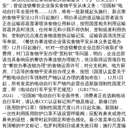
安”；督促连锁餐饮企业落实食物平安从体义务；“旧国标”电
动自行车全面停售……12月，将有一批新规起头施行。新点窜
的食物平安法12月1日起施行，明白承运的道运输运营者该当
正在运输容器显著喷涂食物公用标识，按照国度相关利用运输
容器并及时清洗，任何单元和小我不得伪制、变制或者利用伪
制、变制的沉点液态食物道散拆运输记实、运输容器清洗凭证
等单据。《餐饮办事连锁企业落实食物平安从体义务监视办
理》12月1日起施行。针对一些连锁餐饮企业总部只收取扩张
费用，对门店食物平安办理“宽松软”等问题，明白，企业总部
该当具备响应的餐饮办事连锁办理能力，依法取得运营项目包
含“餐饮办事连锁办理”的食物运营许可，对分支机构、地方厨
房、门店等的食物平安承担办理义务。按照《国度认监委关于
严酷电动自行车强制性产物认证办理的通知布告》，12月1日
起，所有发卖的电动自行车产物均必需合适新版强制性国度尺
度，即《电动自行车平安手艺规范》（GB17761—
2024），“旧国标”电动自行车全面停售。消费者正在选购电动
自行车时，请认准CCC认证标记和产物及格证。新修订的
《医用防护口罩》强制性国度尺度12月1日起实施。新国标，
一次性利用医用防护口罩不该设置呼吸阀；应配有鼻夹或替代
鼻夹的设想，佩带时起到固定和密合感化。最小发卖单位应具
有清晰的中文标记，包罗利用刻日或者失效日期；施行尺度编