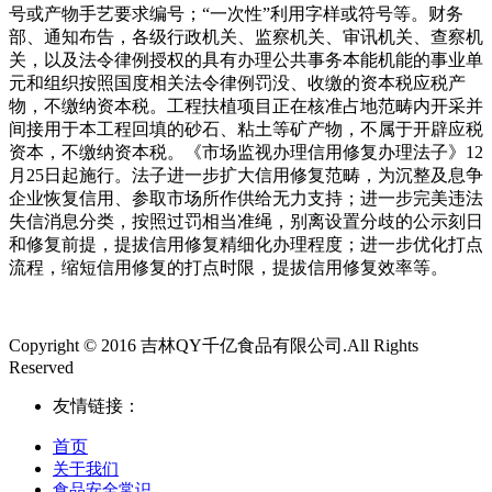
号或产物手艺要求编号；“一次性”利用字样或符号等。财务
部、通知布告，各级行政机关、监察机关、审讯机关、查察机
关，以及法令律例授权的具有办理公共事务本能机能的事业单
元和组织按照国度相关法令律例罚没、收缴的资本税应税产
物，不缴纳资本税。工程扶植项目正在核准占地范畴内开采并
间接用于本工程回填的砂石、粘土等矿产物，不属于开辟应税
资本，不缴纳资本税。《市场监视办理信用修复办理法子》12
月25日起施行。法子进一步扩大信用修复范畴，为沉整及息争
企业恢复信用、参取市场所作供给无力支持；进一步完美违法
失信消息分类，按照过罚相当准绳，别离设置分歧的公示刻日
和修复前提，提拔信用修复精细化办理程度；进一步优化打点
流程，缩短信用修复的打点时限，提拔信用修复效率等。
Copyright © 2016 吉林QY千亿食品有限公司.All Rights
Reserved
友情链接：
首页
关于我们
食品安全常识