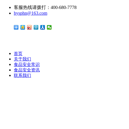
客服热线请拨打：400-680-7778
hysphn@163.com
首页
关于我们
食品安全常识
食品安全资讯
联系我们