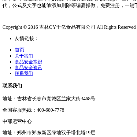
代，公式及文字也能够添加删除等编纂操做，免费注册，一键下载
Copyright © 2016 吉林QY千亿食品有限公司.All Rights Reserved
友情链接：
首页
关于我们
食品安全常识
食品安全资讯
联系我们
联系我们
地址：吉林省长春市宽城区兰家大街3468号
全国客服热线：400-680-7778
中部运营中心
地址：郑州市郑东新区绿地双子塔北塔19层