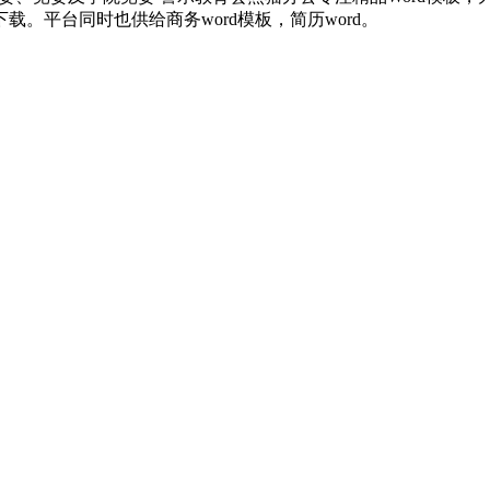
。平台同时也供给商务word模板，简历word。