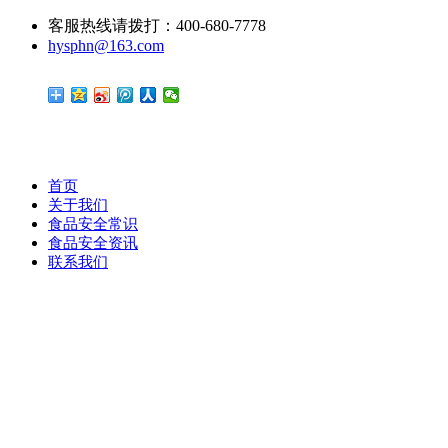
客服热线请拨打：400-680-7778
hysphn@163.com
首页
关于我们
食品安全常识
食品安全资讯
联系我们