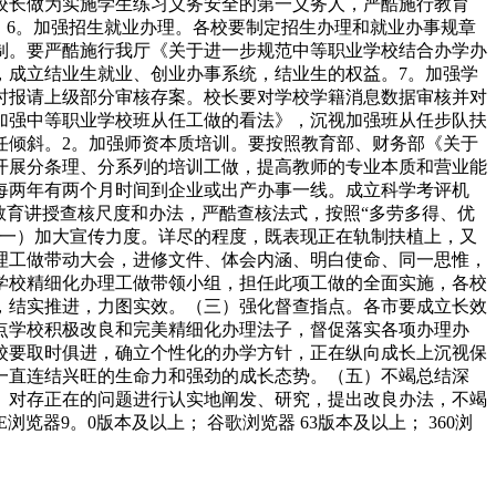
校长做为实施学生练习义务安全的第一义务人，严酷施行教育
。6。加强招生就业办理。各校要制定招生办理和就业办事规章
制。要严酷施行我厅《关于进一步规范中等职业学校结合办学办
，成立结业生就业、创业办事系统，结业生的权益。7。加强学
时报请上级部分审核存案。校长要对学校学籍消息数据审核并对
加强中等职业学校班从任工做的看法》，沉视加强班从任步队扶
任倾斜。2。加强师资本质培训。要按照教育部、财务部《关于
开展分条理、分系列的培训工做，提高教师的专业本质和营业能
每两年有两个月时间到企业或出产办事一线。成立科学考评机
教育讲授查核尺度和办法，严酷查核法式，按照“多劳多得、优
（一）加大宣传力度。详尽的程度，既表现正在轨制扶植上，又
理工做带动大会，进修文件、体会内涵、明白使命、同一思惟，
学校精细化办理工做带领小组，担任此项工做的全面实施，各校
，结实推进，力图实效。（三）强化督查指点。各市要成立长效
点学校积极改良和完美精细化办理法子，督促落实各项办理办
校要取时俱进，确立个性化的办学方针，正在纵向成长上沉视保
一直连结兴旺的生命力和强劲的成长态势。（五）不竭总结深
。对存正在的问题进行认实地阐发、研究，提出改良办法，不竭
9。0版本及以上； 谷歌浏览器 63版本及以上； 360浏