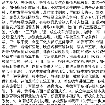
爱国爱乡、关怀他人、等社会从义焦点价值系统教育。加强平
识。加强应急分散练习训练，不竭加强师生的平安防备认识和
抄，及时发觉平安现患，及时整改到位，严酷落实防火、防盗
法。完美人防技防物防。学校要设立平安机构，配齐专职干部
制，严禁将易燃易爆、有毒物品及管制刀具带入校园。加强对
部位安拆视频报警安拆，并取110联网。校门口保安室要设立
验、“六定”、“三严禁”办理，成立校车办理台账，做到“一
交通违法行为。加强食堂办理。按照《学校卫生工做条例》，
净、卫生取平安。食堂工做人员打点健康证。加强寄宿生办理
哨、值班、请销假登记、晚点名和查铺轨制。宿舍应整洁、通
严酷恪守国度财经规律、律例和财政轨制，制定经费出入和资
经费实行事前预算申报、过后结算轨制，提高资金利用效益。
校资产采购、登记、利用、折旧、报废等环节的办理轨制，加
等后勤办事办理，以优良办事为沉点，推进后勤办事社会化，
的若干看法》，连系本校教育讲授现实，制定好本校实施方案
办理、讲堂讲授、校本教研、教研组扶植、教师专业化成长、
做的查核、评估及总交友流工做。3。整合德育讲授工做。各
的实施看法》，育报酬本，德育为先，寓德育于各项讲授勾当
智、体、美、劳等各方面本质全面成长。4。成立学生分析本
惟教育和分析职业能力培育，积极开展丰硕多彩、积极向上的
系统。5。加强练习实训办理。各校要按照我厅《关于进一步