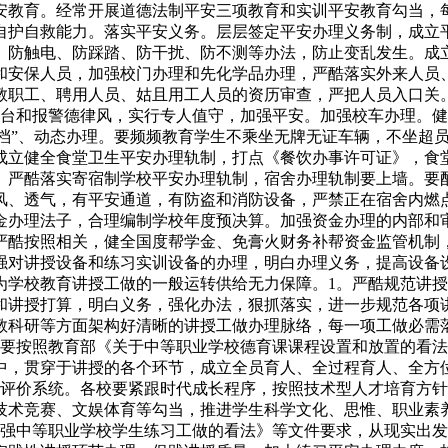
安教育。经常开展道德法制平安三项教育和实训平安教育勾当，
自护自救能力。落实平安义务。层层签定平安办理义务制，成立
、防触电、防踩踏、防干扰、防不测等办法，防止变乱发生。成
和安保人员，加强校门办理和先化学品办理，严酷落实外来人员
教职工、聘用人员、姑且用工人员的资历审查，严把人员入口关
平台和报警德律风，实行专人值守，加强平安。加强校车办理。
车一档”、动态办理。要频频教育学生不乘坐无牌无证车辆，不坐
成立健全食堂卫生平安办理轨制，打点《餐饮办事许可证》，食
。严酷落实寄宿制学校平安办理轨制，宿舍办理轨制要上墙。要
风、透气，有平安通道，有防盗和消防设备，严禁正在宿舍内燃
金办理法子，合理编制学校年度预决算。加强资金办理的内部和
严酷按照相关，健全国度帮学金、免膏火财务补帮资金监管机制
强对讲授设备和练习实训设备的办理，明白办理义务，提高设备
为学校教育讲授工做的一般运转供给无力保障。1。严酷规范讲
和讲授打算，明白义务，强化办法，狠抓落实，进一步规范各项
教科研等方面架构好清晰的讲授工做办理脉络，每一项工做必需
校要按照教育部《关于中等职业学校德育课课程设置和放置的看
中，贯穿于讲授的各个环节，成立全员育人、全过程育人、全方
质评价系统。各校要紧跟时代成长程序，按照技术型人才培育方
技术竞赛、文娱体育等勾当，推进学生科学文化、思惟、职业素
加强中等职业学校学生练习工做的看法》等文件要求，从现实出