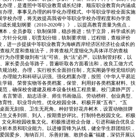
化办理，是遵照中等职业教育成长纪律、顺应职业教育向内涵成
有办理、事事见办理的科学化办理模式。中等职业学校全面实施
展学校办理，将无效提高我省中等职业学校办理程度和办学质
规划纲要（2010-2020年）》，以提高教育质量为焦点，
酬本，全员参取；轨制保障，稳步推进；怯于立异，科学成长的
；方针分化细，职责划分细，轨制要求细，过程细，查核评价
校，进一步提拔中等职业教育为海峡西岸经济区经济社会成长的
的查核尺度和查核法子，并将查核尺度细化为具体详尽的查核
为办理要做到有“法”可依、执“法”必严。以轨制管好权，以
会、家长委员会等路子，普遍听取各方面看法和，改良工做方式
依规治校。办理，实行校长全面担任制，充实阐扬学校党组织的
，办理能力和科研认识强。强化档案办理，按照《中华人平易近
生学籍、荣誉实物等各类档案，保管、利用好各类档案材料。扶
规范，确保校舍建建及根本设备扶植工程质量。校门肃静严厉，
、名言警语、励志语录、师生书画做品、劳动榜样、创业典型、
育性、职业导向性。优化校园全体。积极开展“五有”、“五
、桌面无刻痕、卫生无死角。种好管好花卉树木，设置动物挂牌
卫生义务到班、到人，按期查抄评比。打制特色校园文化。积极
、文化和校园收集文化。积极推进校企合做，引进和融合优良企
分析本质和职业能力。以进修雷锋为从线，健全学生群团组织，
爱国爱乡、海纳百川、乐善好施、敢拼会赢”福建，深切开展以