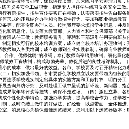
实践性讲授环节办理，保践讲授质量。加大练习平安办理力度，
生练习义务安全工做职责，指定专人担任学生练习义务安全工做
柄行有偿招生，招生宣传要实正在精确，认实落实招生告白报备
任何形式的违规结合办学和合做招生行为。要加强职业指点教育
设备等，配齐专职办理人员。按照我厅要求填报学生消息，并及
范化和消息化。认实落实教育部、人力资本和社会保障部《关于
处置班从任工做；教师职务晋升、评聘和干部汲引任用要向班从
，制定切实可行的校本培训方案，成立健全校本培训办理轨制；
派教师加入各类培训；成立教师到企业实践轨制，确保专业教师
、合作、优师优聘”的准绳，奉行教师岗亭聘用轨制。细化量化
教师绩效工资轨制，构成激励先辈、敦促后进的良性考评机制。
最小的成本，做出最好的效益。各市、学校要及时召开精细化办
（二）切实加强带领。各市要督促学校成立以次要带领为组长的
中要连系学校现实制定出具体的实施方案和工做打算，明白分工
开展查询拜访研究，及时处理工做中呈现的新环境、新问题，指
核成果取年终评劣等挂钩，确保不走过场。（四）激励立异。各
构成个性化办学特色，加强办学劣势，提高学校合作力，使学校
机制，及时总结工做中的好做法、好经验，以点带面，全体推进
、消息核心为确保最佳浏览结果，您利用以下浏览器版本：IE浏览器