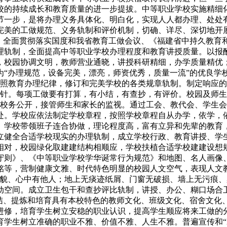
校的持续成长和教育质量的进一步提拔。中等职业学校实施精细
节一步，是将办理义务具体化、明白化，实现人人都办理、处处
完美的工做规范、义务轨制和评价机制，切确、详尽、深切地开
全面贯彻落实国度和我省教育工做会议、《福建省中持久教育和成长
理轨制，全面提高中等职业学校办理程度和教育讲授质量。以报
，校园协调文明，教师营业通晓，讲授科研精细，办学质量精优
为“办理规范，设备完美，漂亮，师资优秀，质量一流”的优良学
遵照教育办理纪律，修订和完美学校的各类规章轨制。制定响应
针。每项工做要有打算，有小结，有查抄，有评价。校园及师生行
行校务公开，接管师生和家长的监视。通过工会、教代会、学生
处。学校应依法制定学校章程，按照学校章程自从办学，依学，
。学校带领班子连合协做，理论程度高，富有立异和先辈的教育
立健全合适学校现实的办理轨制，成立学校行政、教育讲授、学
相对，校园绿化取建建结构相顺应，学校扶植合适学校建建设想
守则》、《中等职业学校学华诞常行为规范》和地图、名人画像
等，营制健康文雅、时代特色明显的校园人文空气，表现人文教
礼貌、心中有他人；地上无痰迹纸屑、门窗无破损、墙上无污痕
动空间。成立卫生包干和查抄评比轨制，讲授、办公、糊口场合
总结、提炼和培育具有本校特色的教师文化、班级文化、宿舍文化
进修，培育学生树立安稳的职业认识，提高学生顺应将来工做的
育学生树立准确的职业不雅、价值不雅、人生不雅。普遍宣传和“