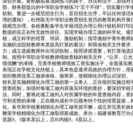
深切开展。要积极拓展顶岗练习的路子、办法和法子，加强对
部、财务部提出的中等职业学校练习“五个不得”，切实履行学
轨制。要进一步规范招生行为，盲目招生次序，不以任何借话
理的通知》，杜绝取无中等职业教育招生资历的教育机构开展
籍规范办理。各校要配备学生学籍消息办理公用计较机和打印
数据的实正在性无效性担任。实现学籍办理工做的科学化、规
植，成立科学的培育、培训、激励机制；指导激励中青年教师
实施职业院校教师本质提高打算的看法》和我省相关文件要求
力；成立选拔教师外出培训轨制，按照讲授需要，有打算地选
制。按照中等职业学校教师绩效查核的相关文件，“公开、公允
绩优酬”的准绳，完美学校教师绩效工资实施法子，全面落实
表现正在学校文化扶植上，其本色是逃求高效的办理方针，用
组织教师连系工做谈体味、做筹算，使精细化办理认识深切。
校长是实施精细化办理工做的第一义务人，正在组织实施过程
督查机制，加强对每项工做内容落实环境的查抄，要深切学校
法。同时，要将此项工做列入对所属学校的年度查核内容，查
守和劣势的承继；正在横向成长中沉视奇特个性的培育提拔，
化。各市和学校要精细化办理工做常抓不懈，成立并完美长效
鞭策学校精细化办理工做取得新成效。承办：福建省教育厅办公室
览器9。1版本及以上，且IE内核9。0及以上。