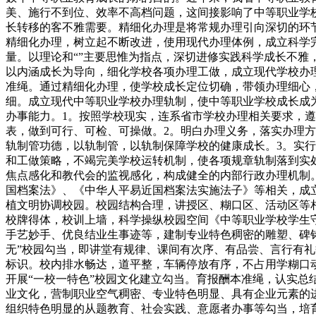
美、施行不到位、效率不高档问题，这间接影响了中等职业学
长转移的客不雅需要。精细化办理是将常规办理引向深切的环
精细化办理，树立起不断改进，使用现代办理体例，成立科学
量。以理论和“”主要思惟为指点，深切进修实践科学成长不雅，
以内涵成长为导向，细化学校各项办理工做，成立现代学校办
准绳。通过精细化办理，使学校成长定位切确，带领办理细心
细。成立现代中等职业学校办理轨制，使中等职业学校成长成
办事能力。1。按照学校现实，连系省市学校办理相关要求，
表，做到可行、可检、可操做。2。明白办理义务，落实办理方
轨制管功德，以轨制管，以轨制保障学校的健康成长。3。实
和工做策略，不竭完美学校运转机制，使各项规章轨制落到实
焦点感化和教代会的监视感化，构成健全的内部行政办理机制
国档案法》、《中华人平易近国档案法实施法子》等相关，成
植文明协调校园。校园结构合理，讲授区、糊口区、活动区等
校牌得体，校训上墙，科学操纵校园空间《中等职业学校学生
手艺妙手、优良结业生事迹等，建制专业特色稠密的雕塑、碑铭
无”校园勾当，即讲堂有规律、课间有次序、有品尝、言行有
标识。校内排水畅达，道平整，车辆停放有序，不占用学糊口
开展“一校一特色”校园文化建立勾当。育报酬本准绳，认实
业文化，营制职业空气稠密、专业特色明显、具有企业元素的
组织特色明显的从题教育、社会实践、意愿者办事等勾当，培