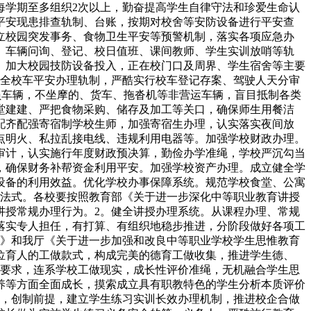
每学期至多组织2次以上，勤奋提高学生自律守法和珍爱生命认
平安现患排查轨制、台账，按期对校舍等安防设备进行平安查
立校园突发事务、食物卫生平安等预警机制，落实各项应急办
、车辆问询、登记、校日值班、课间教师、学生实训放哨等轨
。加大校园技防设备投入，正在校门口及周界、学生宿舍等主要
健全校车平安办理轨制，严酷实行校车登记存案、驾驶人天分审
超员车辆，不坐摩的、货车、拖沓机等非营运车辆，盲目抵制各类
堂建建、严把食物采购、储存及加工等关口，确保师生用餐洁
配齐配强寄宿制学校生师，加强寄宿生办理，认实落实夜间放
点明火、私拉乱接电线、违规利用电器等。加强学校财政办理。
审计，认实施行年度财政预决算，勤俭办学准绳，学校严沉勾当
，确保财务补帮资金利用平安。加强学校资产办理。成立健全学
设备的利用效益。优化学校办事保障系统。规范学校食堂、公寓
授法式。各校要按照教育部《关于进一步深化中等职业教育讲授
讲授常规办理行为。2。健全讲授办理系统。从课程办理、常规
落实专人担任，有打算、有组织地稳步推进，分阶段做好各项工
法》和我厅《关于进一步加强和改良中等职业学校学生思惟教育
位育人的工做款式，构成完美的德育工做收集，推进学生德、
针要求，连系学校工做现实，成长性评价准绳，无机融合学生思
养等方面全面成长，摸索成立具有职教特色的学生分析本质评价
发，创制前提，建立学生练习实训长效办理机制，推进校企合做