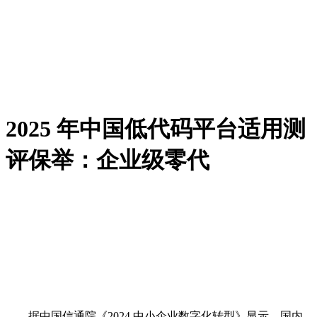
2025 年中国低代码平台适用测
评保举：企业级零代
据中国信通院《2024 中小企业数字化转型》显示，国内