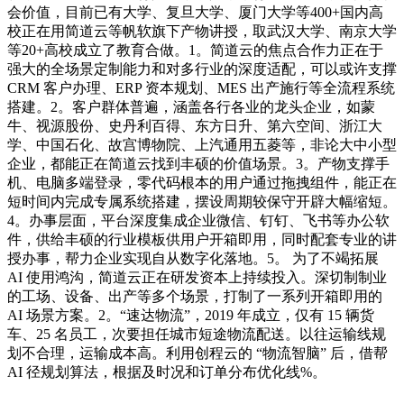
会价值，目前已有大学、复旦大学、厦门大学等400+国内高
校正在用简道云等帆软旗下产物讲授，取武汉大学、南京大学
等20+高校成立了教育合做。1。简道云的焦点合作力正在于
强大的全场景定制能力和对多行业的深度适配，可以或许支撑
CRM 客户办理、ERP 资本规划、MES 出产施行等全流程系统
搭建。2。客户群体普遍，涵盖各行各业的龙头企业，如蒙
牛、视源股份、史丹利百得、东方日升、第六空间、浙江大
学、中国石化、故宫博物院、上汽通用五菱等，非论大中小型
企业，都能正在简道云找到丰硕的价值场景。3。产物支撑手
机、电脑多端登录，零代码根本的用户通过拖拽组件，能正在
短时间内完成专属系统搭建，摆设周期较保守开辟大幅缩短。
4。办事层面，平台深度集成企业微信、钉钉、飞书等办公软
件，供给丰硕的行业模板供用户开箱即用，同时配套专业的讲
授办事，帮力企业实现自从数字化落地。5。 为了不竭拓展
AI 使用鸿沟，简道云正在研发资本上持续投入。深切制制业
的工场、设备、出产等多个场景，打制了一系列开箱即用的
AI 场景方案。2。“速达物流”，2019 年成立，仅有 15 辆货
车、25 名员工，次要担任城市短途物流配送。以往运输线规
划不合理，运输成本高。利用创程云的 “物流智脑” 后，借帮
AI 径规划算法，根据及时况和订单分布优化线%。