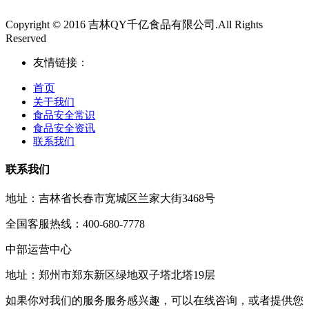
Copyright © 2016 吉林QY千亿食品有限公司.All Rights
Reserved
友情链接：
首页
关于我们
食品安全常识
食品安全资讯
联系我们
联系我们
地址：吉林省长春市宽城区兰家大街3468号
全国客服热线：400-680-7778
中部运营中心
地址：郑州市郑东新区绿地双子塔北塔19层
如果你对我们的服务服务感兴趣，可以在线咨询，或者提供您