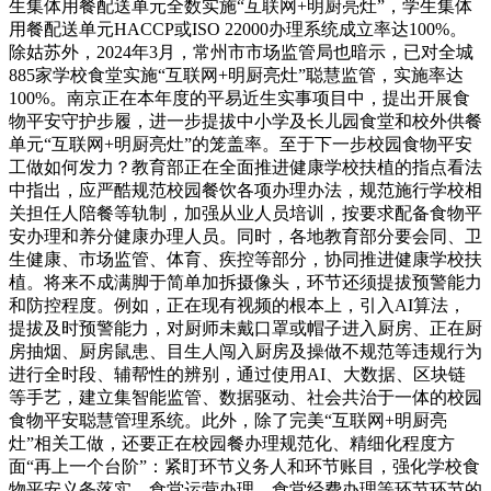
生集体用餐配送单元全数实施“互联网+明厨亮灶”，学生集体
用餐配送单元HACCP或ISO 22000办理系统成立率达100%。
除姑苏外，2024年3月，常州市市场监管局也暗示，已对全城
885家学校食堂实施“互联网+明厨亮灶”聪慧监管，实施率达
100%。南京正在本年度的平易近生实事项目中，提出开展食
物平安守护步履，进一步提拔中小学及长儿园食堂和校外供餐
单元“互联网+明厨亮灶”的笼盖率。至于下一步校园食物平安
工做如何发力？教育部正在全面推进健康学校扶植的指点看法
中指出，应严酷规范校园餐饮各项办理办法，规范施行学校相
关担任人陪餐等轨制，加强从业人员培训，按要求配备食物平
安办理和养分健康办理人员。同时，各地教育部分要会同、卫
生健康、市场监管、体育、疾控等部分，协同推进健康学校扶
植。将来不成满脚于简单加拆摄像头，环节还须提拔预警能力
和防控程度。例如，正在现有视频的根本上，引入AI算法，
提拔及时预警能力，对厨师未戴口罩或帽子进入厨房、正在厨
房抽烟、厨房鼠患、目生人闯入厨房及操做不规范等违规行为
进行全时段、辅帮性的辨别，通过使用AI、大数据、区块链
等手艺，建立集智能监管、数据驱动、社会共治于一体的校园
食物平安聪慧管理系统。此外，除了完美“互联网+明厨亮
灶”相关工做，还要正在校园餐办理规范化、精细化程度方
面“再上一个台阶”：紧盯环节义务人和环节账目，强化学校食
物平安义务落实、食堂运营办理、食堂经费办理等环节环节的