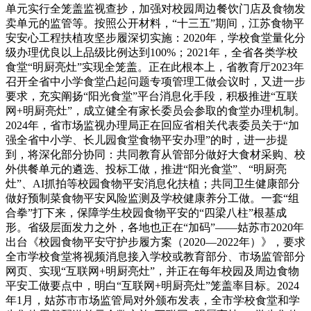
单元实行全笼盖监视查抄，加强对校园周边餐饮门店及食物发
卖单元的监管等。按照公开材料，“十三五”期间，江苏食物平
安安心工程扶植攻坚步履深切实施：2020年，学校食堂量化分
级办理优良以上品级比例达到100%；2021年，全省各类学校
食堂“明厨亮灶”实现全笼盖。正在此根本上，省教育厅2023年
召开全省中小学食堂凸起问题专项管理工做会议时，又进一步
要求，充实阐扬“阳光食堂”平台消息化手段，积极推进“互联
网+明厨亮灶”，成立健全有家长委员会参取的食堂办理机制。
2024年，省市场监视办理局正在回应省相关代表委员关于“加
强全省中小学、长儿园食堂食物平安办理”的时，进一步提
到，将深化部分协同：共同教育从管部分做好大食材采购、校
外供餐单元的遴选、投标工做，推进“阳光食堂”、“明厨亮
灶”、AI抓拍等校园食物平安消息化扶植；共同卫生健康部分
做好预制菜食物平安风险监测及学校健康养分工做。一套“组
合拳”打下来，保障学生校园食物平安的“四梁八柱”根基成
形。省级层面发力之外，各地也正在“加码”——姑苏市2020年
出台《校园食物平安守护步履方案（2020—2022年）》，要求
全市学校食堂将视频消息接入学校或教育部分、市场监管部分
网页、实现“互联网+明厨亮灶”，并正在每年校园及周边食物
平安工做要点中，明白“互联网+明厨亮灶”笼盖率目标。2024
年1月，姑苏市市场监管局对外颁布发表，全市学校食堂和学