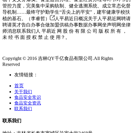
管控力度，完美集中采购轨制、健全逃溯系统、成立常态化督
导机制……最终守护勤学生“舌尖上的平安”，建牢健康学校扶
植的基石。（李睿哲）
人平易近日概况关于人平易近网聘请
聘请英才告白办事合做加盟供稿办事数据办事网坐声明网坐律
师消息联系我们人 平易近 网 股 份 有 限 公 司 版 权 所 有 ，
未 经 书 面 授 权 禁 止 使 用？。
Copyright © 2016 吉林QY千亿食品有限公司.All Rights
Reserved
友情链接：
首页
关于我们
食品安全常识
食品安全资讯
联系我们
联系我们