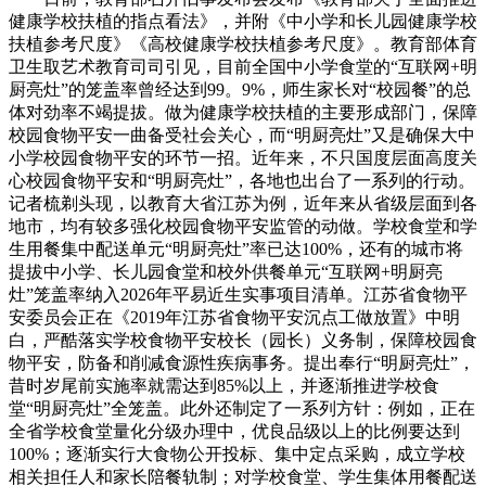
健康学校扶植的指点看法》，并附《中小学和长儿园健康学校
扶植参考尺度》《高校健康学校扶植参考尺度》。教育部体育
卫生取艺术教育司司引见，目前全国中小学食堂的“互联网+明
厨亮灶”的笼盖率曾经达到99。9%，师生家长对“校园餐”的总
体对劲率不竭提拔。做为健康学校扶植的主要形成部门，保障
校园食物平安一曲备受社会关心，而“明厨亮灶”又是确保大中
小学校园食物平安的环节一招。近年来，不只国度层面高度关
心校园食物平安和“明厨亮灶”，各地也出台了一系列的行动。
记者梳剃头现，以教育大省江苏为例，近年来从省级层面到各
地市，均有较多强化校园食物平安监管的动做。学校食堂和学
生用餐集中配送单元“明厨亮灶”率已达100%，还有的城市将
提拔中小学、长儿园食堂和校外供餐单元“互联网+明厨亮
灶”笼盖率纳入2026年平易近生实事项目清单。江苏省食物平
安委员会正在《2019年江苏省食物平安沉点工做放置》中明
白，严酷落实学校食物平安校长（园长）义务制，保障校园食
物平安，防备和削减食源性疾病事务。提出奉行“明厨亮灶”，
昔时岁尾前实施率就需达到85%以上，并逐渐推进学校食
堂“明厨亮灶”全笼盖。此外还制定了一系列方针：例如，正在
全省学校食堂量化分级办理中，优良品级以上的比例要达到
100%；逐渐实行大食物公开投标、集中定点采购，成立学校
相关担任人和家长陪餐轨制；对学校食堂、学生集体用餐配送