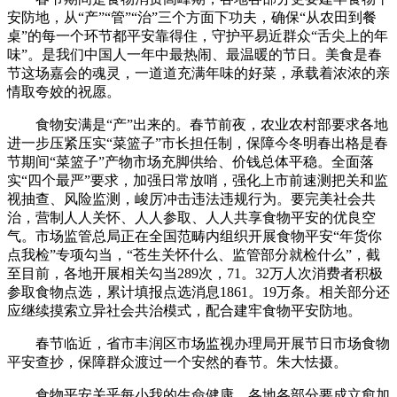
安防地，从“产”“管”“治”三个方面下功夫，确保“从农田到餐
桌”的每一个环节都平安靠得住，守护平易近群众“舌尖上的年
味”。是我们中国人一年中最热闹、最温暖的节日。美食是春
节这场嘉会的魂灵，一道道充满年味的好菜，承载着浓浓的亲
情取夸姣的祝愿。
食物安满是“产”出来的。春节前夜，农业农村部要求各地
进一步压紧压实“菜篮子”市长担任制，保障今冬明春出格是春
节期间“菜篮子”产物市场充脚供给、价钱总体平稳。全面落
实“四个最严”要求，加强日常放哨，强化上市前速测把关和监
视抽查、风险监测，峻厉冲击违法违规行为。要完美社会共
治，营制人人关怀、人人参取、人人共享食物平安的优良空
气。市场监管总局正在全国范畴内组织开展食物平安“年货你
点我检”专项勾当，“苍生关怀什么、监管部分就检什么”，截
至目前，各地开展相关勾当289次，71。32万人次消费者积极
参取食物点选，累计填报点选消息1861。19万条。相关部分还
应继续摸索立异社会共治模式，配合建牢食物平安防地。
春节临近，省市丰润区市场监视办理局开展节日市场食物
平安查抄，保障群众渡过一个安然的春节。朱大怯摄。
食物平安关乎每小我的生命健康。各地各部分要成立愈加