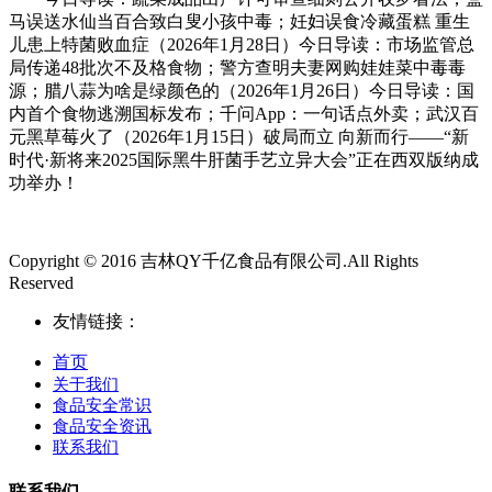
马误送水仙当百合致白叟小孩中毒；妊妇误食冷藏蛋糕 重生
儿患上特菌败血症（2026年1月28日）今日导读：市场监管总
局传递48批次不及格食物；警方查明夫妻网购娃娃菜中毒毒
源；腊八蒜为啥是绿颜色的（2026年1月26日）今日导读：国
内首个食物逃溯国标发布；千问App：一句话点外卖；武汉百
元黑草莓火了（2026年1月15日）破局而立 向新而行——“新
时代·新将来2025国际黑牛肝菌手艺立异大会”正在西双版纳成
功举办！
Copyright © 2016 吉林QY千亿食品有限公司.All Rights
Reserved
友情链接：
首页
关于我们
食品安全常识
食品安全资讯
联系我们
联系我们