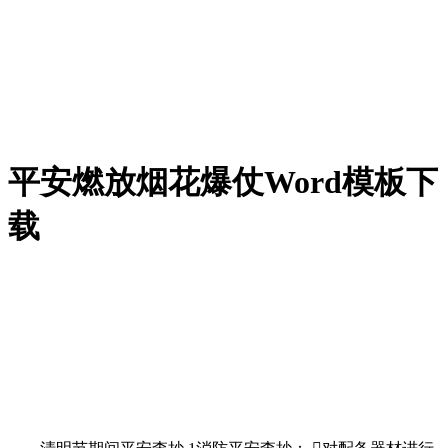
平安燃放烟花爆仗Word模板下
载