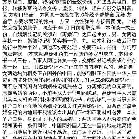
方所坦白、虚报、转移的财富的全数份额，并逃查其坦白、虚
报、转移财富的法令义务，虚报、转移、坦白方朋分该财富。
因 方糊口坚苦， 方同意一次性领取弥补经济帮帮金 元给 方。
鉴于 方要求离婚的缘由， 方应一次性弥补 方损害费 元。上述
方应领取的款子，均应于 年 月 日前领取完毕。本和谈一式三
份，自婚姻登记机关颁布《离婚证》之日起生效，男、女两边
各执一份，婚姻登记机关存档一份。九、如本和谈生效后正在
施行中发生争议，两边应协商处理，协商不成，任何一方均可
向xx告状。(本志愿离婚和谈书一经两边签定即成立，本和谈
书一式三份，当事人两边各执一份，交婚姻登记机关或存档存
案一份。)三、其成婚登记不是正在中国内地打点的。若是男
女两边均为栖身正在国外的中国，能够到驻正在国的中华人平
易近国驻外使(领)馆按照条例的相关，打点成婚或离婚登记，
而不必回到国内的婚姻登记机关登记。办离婚无需单元证明。
志愿离婚的两边，不消再找人开证明的尴尬。离婚当事人只需
出具本人相关证明材料和离婚和谈书，就能够到一方当事人常
住户口所正在地的婚姻登记机关打点离婚登记。新条例打点离
婚登记的内地居平易近该当出具的证件和证明材料包罗：本人
的户口簿、身份证；本人的成婚证；两边当事人配合签订的离
婚和谈书。条例同时，中国同外国人正在中国内地志愿离婚
的，内地居平易近同居平易近、澳门居平易近、中国居平易
近、华侨正在中国内地志愿离婚的，男女两边该当配合到内地