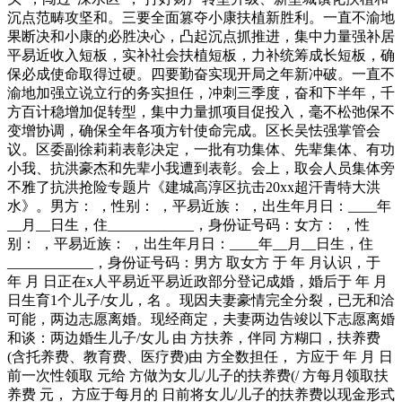
沉点范畴攻坚和。三要全面篡夺小康扶植新胜利。一直不渝地
果断决和小康的必胜决心，凸起沉点抓推进，集中力量强补居
平易近收入短板，实补社会扶植短板，力补统筹成长短板，确
保必成使命取得过硬。四要勤奋实现开局之年新冲破。一直不
渝地加强立说立行的务实担任，冲刺三季度，奋和下半年，千
方百计稳增加促转型，集中力量抓项目促投入，毫不松弛保不
变增协调，确保全年各项方针使命完成。区长吴怯强掌管会
议。区委副徐莉莉表彰决定，一批有功集体、先辈集体、有功
小我、抗洪豪杰和先辈小我遭到表彰。会上，取会人员集体旁
不雅了抗洪抢险专题片《建城高淳区抗击20xx超汗青特大洪
水》。男方： ，性别： ，平易近族： ，出生年月日：____年
__月__日生，住____________，身份证号码：女方： ，性
别： ，平易近族： ，出生年月日：____年__月__日生，住
____________，身份证号码：男方 取女方 于 年 月认识，于
年 月 日正在x人平易近平易近政部分登记成婚，婚后于 年 月
日生育1个儿子/女儿，名 。现因夫妻豪情完全分裂，已无和洽
可能，两边志愿离婚。现经商定，夫妻两边告竣以下志愿离婚
和谈：两边婚生儿子/女儿 由 方扶养，伴同 方糊口，扶养费
(含托养费、教育费、医疗费)由 方全数担任， 方应于 年 月 日
前一次性领取 元给 方做为女儿/儿子的扶养费(/ 方每月领取扶
养费 元， 方应于每月的 日前将女儿/儿子的扶养费以现金形式