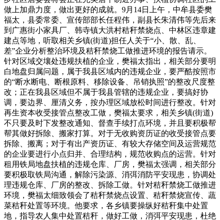
做上加鼎力度，做出更好的成就。9月14日上午，中牟县委樊
福太，县委常委、宣传部部长任程伟，副县长朱清伟等先后来
到广惠街小家具厂、韩寺镇大洪村秸秆禁烧点、中林区违章建
建点等地，听取相关乡镇(街道)担任人关于“小、散、乱、
差”企业分析整治环境及秸秆禁烧工做推进环境的报告请示。
针对区域交壤处违规扶植的企业，樊福太指出，相关部分要明
白地盘归属问题，属于我县区域内的违规企业，要严酷按照市
的“断水断电、断根原料、移除设备、吊销执照”的整改尺度整
改；正在我县区域但不属于我县管辖的违规企业，要搞好协
调，要边界、厘清义务，按办理区域放松时间进行整改。针对
再生资本收受接管点整改工做，樊福太要求，相关乡镇(街道)
不只要及时下发整改通知、督查手续打点环境，并且要积极帮
帮其做好拆除、搬家打算。对于无收购资历证的收受接管点要
拆除、搬离；对于有出产资历证、有较大存储空间及运营规范
的企业要进行小点归并、合理结构，规范收购点的运营。针对
租用铁局地盘扶植的违规仓库、厂房，樊福太强调，相关部分
要积极取铁局沟通，解除污染源、消弭消防平安现患，协调处
理违规仓库、厂房的整改、拆除工做。针对秸秆禁烧工做推进
环境，樊福太细致领会了秸秆禁烧点设置、秸秆禁烧宣传、蔬
菜秸秆处置等环境。他要求，各乡镇要操纵好秸秆集中处置
地，指导农人集中处置秸秆，做好工做，消弭平安现患，杜绝