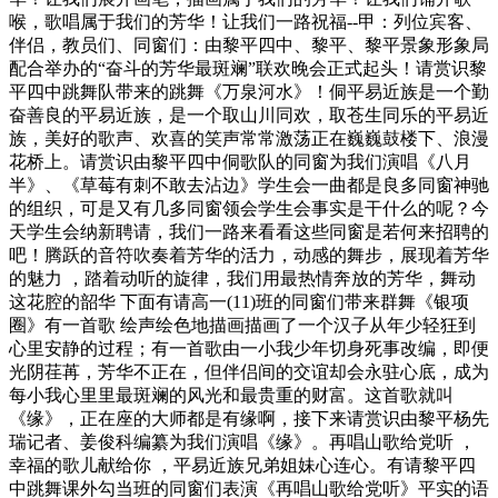
喉，歌唱属于我们的芳华！让我们一路祝福--甲：列位宾客、
伴侣，教员们、同窗们：由黎平四中、黎平、黎平景象形象局
配合举办的“奋斗的芳华最斑斓”联欢晚会正式起头！请赏识黎
平四中跳舞队带来的跳舞《万泉河水》！侗平易近族是一个勤
奋善良的平易近族，是一个取山川同欢，取苍生同乐的平易近
族，美好的歌声、欢喜的笑声常常激荡正在巍巍鼓楼下、浪漫
花桥上。请赏识由黎平四中侗歌队的同窗为我们演唱《八月
半》、《草莓有刺不敢去沾边》学生会一曲都是良多同窗神驰
的组织，可是又有几多同窗领会学生会事实是干什么的呢？今
天学生会纳新聘请，我们一路来看看这些同窗是若何来招聘的
吧！腾跃的音符吹奏着芳华的活力，动感的舞步，展现着芳华
的魅力 ，踏着动听的旋律，我们用最热情奔放的芳华，舞动
这花腔的韶华 下面有请高一(11)班的同窗们带来群舞《银项
圈》有一首歌 绘声绘色地描画描画了一个汉子从年少轻狂到
心里安静的过程；有一首歌由一小我少年切身死事改编，即便
光阴荏苒，芳华不正在，但伴侣间的交谊却会永驻心底，成为
每小我心里里最斑斓的风光和最贵重的财富。这首歌就叫
《缘》，正在座的大师都是有缘啊，接下来请赏识由黎平杨先
瑞记者、姜俊科编纂为我们演唱《缘》。再唱山歌给党听 ，
幸福的歌儿献给你 ，平易近族兄弟姐妹心连心。有请黎平四
中跳舞课外勾当班的同窗们表演《再唱山歌给党听》平实的语