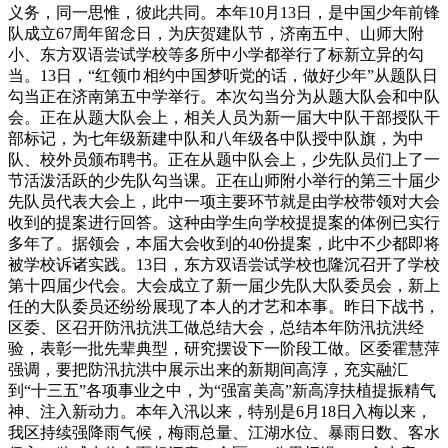
义务，同一思惟，彼此共同。本年10月13日，是中国少年前锋
队成立67周年留念日，为庆贺建队节，济南五中、山师大附
小、东方双语尝试学校等多所中小学都举行了标新立异的勾
当。13日，“红领巾相约中国梦听党的话，做好少年”从题队日
勾当正在济南第五中学举行。本次勾当分为从题大队会和中队
会。正在从题大队会上，相关人员为新一届大中队干部授队干
部标记，为七年级新建中队和八年级各中队授中队旗，为中
队、校外员颁布聘书。正在从题中队会上，少先队员们上了一
节活泼活跃的少先队勾当课。正在山师附小举行的第三十届少
先队员代表大会上，此中一项主要环节就是由学校带领对大会
收到的提案进行回答。这种由学生向学校提提案的体例已实行
多年了。据领会，本届大会收到的40份提案，此中不少都即将
被学校诉诸实践。13日，东方双语尝试学校也隆沉召开了学校
第十四届少代会。大会成立了新一届少先队大队委员会，新上
任的大队委员还纷纷展现了本人的才艺和本事。昨日下战书，
区委、区召开防汛抗洪工做总结大会，总结本年防汛抗洪经
验，表彰一批先辈典型，研究摆设下一阶段工做。区委霍慧萍
强调，要把防汛抗洪中展示出来的新期间高淳，充实融汇
到“十三五”各项事业之中，为“强富美高”新高淳扶植提振精气
神、注入新动力。本年入汛以来，特别是6月18日入梅以来，
我区持续强降雨气候，梅雨总量、江湖水位、暴雨日数、客水