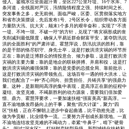
侵入、鉴戒水位全面超汗青，全区227公里圩堤、16个水库、7
条河道，全线面对严沉，汛情险情程度之强、持续时间之长、
突发事务之多，史无前例。面临严峻，区委、区贯彻落实地方
和省市决策摆设，先后发布1号、2号区长令，组织带动各方面
力量防大汛、抗大灾，颠末1个多月的艰辛奋和，实现了“不溃
一堤、不垮一坝、不破一圩”的方针，兑现了“将灾祸形成的丧
失削减到最低限度，确保人平易近群命财富平安，篡夺防汛抗
洪的全面胜利”的严肃许诺。霍慧萍说，防汛抗洪的胜利，靠
的是干部的恪尽职守、身先士卒，这是打败洪涝灾祸的环节所
正在；靠的是泛博群众的情投意合、倾力参取，这是打败洪涝
灾祸的主要力量；靠的是地企的联袂拼搏、并肩和役，这是打
败洪涝灾祸的顽强保障；靠的是党委的总揽全局、靠前批示，
这是打败洪涝灾祸的带领焦点。这场百年一遇的特大洪水，让
我们也配合了一种“齐心同向、担责担任、共铸共享”的强鼎力
量。这种，是新期间高淳的集中表现，是高淳正在新的征程中
凝结、攻坚克难、不竭新胜利的动力源泉，需要我们倍加爱
惜、鼎力、霍慧萍要求，一要加速扶植“强富美高”新高淳。一
直不渝地焕发昂扬向上的干事，聚焦“四大计谋”，聚力“四
区”扶植，正在不懈朝上进步中奋起曲逃，比干劲抢先进，比
做为争贡献，比业绩争一流。二要努力开创成长新境地。一直
不渝地连结攻坚克难的不竭动力，牵紧“牛鼻子”，啃下“硬骨
头”，闯过“深水区”， 打好财产转型升级、新型城镇化扶植和