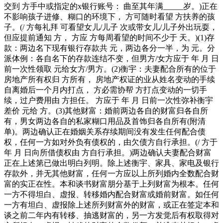
交到 方手中或指定的x银行账号： 曲至其年满_____岁。)正在
不影响孩子进修、糊口的环境下， 方可随时看望 方扶养的孩
子。(/ 方每礼拜 可看望女儿/儿子 次或带女儿/儿子外出玩耍，
但应提前通知 方， 方应 方每周看望的时间不少于 天。)(1)存
款：两边名下现有银行存款共 元，两边各分一半，为 元。分
派体例：各自名下的存款连结不变，但男方/女方应于 年 月 日
前一次性领取 元给女方/男方。(2)衡宇：夫妻配合所有的位于
房地产所有权归 方所有， 房地产权证的业从姓名变动的手续
自离婚后一个月内打点， 方必需协帮 方打点变动的一切手
续，过户费用由 方担任。 方应于 年 月 日前一次性弥补衡宇
差价 元给 方。(3)其他财富：婚前两边各自的财富归各自所
有，男女两边各自的私家糊口用品及首饰归各自所有(附清
单)。两边确认正在婚姻关系存续期间没有发生任何配合债
权，任何一方如对外负有债权的，由欠债方自行承担。(/ 方于
年 月 日向所借债权由 方自行承担。)两边确认夫妻配合财富
正在上述第已做出明白列明。除上述衡宇、家具、家电及银行
存款外，并无其他财富，任何一方应以上所列婚内全数配合财
富的实正在性。本和谈书财富朋分基于上列财富为根本。任何
一方不得坦白、虚报、转移婚内配合财富或婚前财富。如任何
一方有坦白、虚报除上述所列财富外的财富，或正在签定本和
谈之前二年内有转移、抽逃财富的，另一方发觉后有权取得对