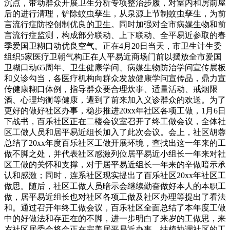
沉点，带动群众开展卫生分析专项整治步履，对室内和房前屋
后的进行清理，铲除蚊虫孳生，从泉源上节制蚊虫孳生，为前
言流行症防控创制优良的卫生。同时加强对全市病媒生物和前
言流行症监测，构成部分联动、上下联动、全平易近参取的春
季爱国卫糊口动优良空气。正在4月20日当天，市卫生计生委
组织5家医疗卫朝气构正在人平易近商场门前以摆放全市爱国
卫糊口动65周年、卫生健康学问、病媒生物防治学问宣传展板
和义诊勾当，各医疗机构向群众发放健康学问宣传品，鼎力宣
传健康糊口体例，指导群众要合理炊事、适量活动、戒烟限
酒、心理均衡等健康，遭到了前来加入义诊群众的欢送。为了
更好的做好社区办事，稳步推进20xx年社区各项工做，1月6日
下战书，百乐社区正在二楼会议室召开了终工做会议，全体社
区工做人员和居平易近组长加入了此次会议。会上，社区胡蓉
总结了20xx年度百乐社区工做开展环境，查找出这一年来的工
做不脚之处，并代表社区感激列位居平易近小组长一年来对社
区工做的关怀和支撑，对于居平易近组长一年来的辛做暗示承
认和感激；同时，连系社区现实提出了百乐社区20xx年社区工
做思。随后，社区工做人员暗示会继续勤奋做好本人的本职工
做，居平易近组长也对社区各项工做及社区办理等提出了看法
和。通过召开年终工做会议，百乐社区全面总结了本年度工做
中的好做法和存正在的不脚，进一步明白了来岁的工做思，来
岁社区居委会将会正在完美居平易近办事、扶植协调社区的工