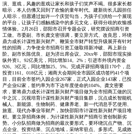
演、逛戏，风趣的逛戏让家长和孩子们笑声不竭。很多家长都
暗示，本人仿佛又回到了欢愉的童年时代。建新街长儿园担任
人暗示，但愿通过如许一个庆贺勾当，为孩子们供给一个展现
的平台，让孩子们感触感染中的多元文化，获得分歧的欢愉感
情体验。2月26日，邵阳市召开专题会议，研究摆设招商引资
工做。市委副、市长龚文密强调，要立异方式、改良思，环绕
鼎力成长计谋性新兴财产、鞭策全市财产转型升级展开有针对
性的招商，力争使全市招商引资工做取得新冲破、再上新台
阶。副市长陈优良、赵为济出席会议。20xx年，邵阳市现实操
纵外资1。92亿美元，同比增加14。2%；引进市外境内资金
926。3亿元，同比增加25。5%。完成开辟招商项目170个，总
投资1161。018亿元；湘商大会期间全市园区成功签约41个项
目，目前全市签约入园企业267家，正式入园企业143家，已投
产企业62家，签约率为市下达年度使命的104%。龚文密要
求，要将鼎力成长计谋性新兴财产项目做为全市招商工做的沉
中之沉，沉视培育计谋性新兴财产项目集群，沉点成长智能机
械人、新能源、生物制药、健康养老、新一代消息手艺使用、
旅逛、现代办事业等财产，加快邵阳市计谋性新兴财产项目堆
积。要立异招商体例，为计谋性新兴财产招商引资创制新劣
势。小分队招商做为招商的最次要形式，要环绕沉点产物、沉
点企业、投资结果、沉点地域，采纳常驻点、多形式、见成效