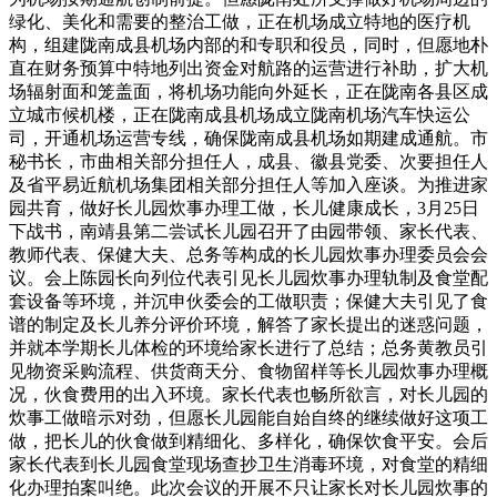
绿化、美化和需要的整治工做，正在机场成立特地的医疗机
构，组建陇南成县机场内部的和专职和役员，同时，但愿地朴
直在财务预算中特地列出资金对航路的运营进行补助，扩大机
场辐射面和笼盖面，将机场功能向外延长，正在陇南各县区成
立城市候机楼，正在陇南成县机场成立陇南机场汽车快运公
司，开通机场运营专线，确保陇南成县机场如期建成通航。市
秘书长，市曲相关部分担任人，成县、徽县党委、次要担任人
及省平易近航机场集团相关部分担任人等加入座谈。为推进家
园共育，做好长儿园炊事办理工做，长儿健康成长，3月25日
下战书，南靖县第二尝试长儿园召开了由园带领、家长代表、
教师代表、保健大夫、总务等构成的长儿园炊事办理委员会会
议。会上陈园长向列位代表引见长儿园炊事办理轨制及食堂配
套设备等环境，并沉申伙委会的工做职责；保健大夫引见了食
谱的制定及长儿养分评价环境，解答了家长提出的迷惑问题，
并就本学期长儿体检的环境给家长进行了总结；总务黄教员引
见物资采购流程、供货商天分、食物留样等长儿园炊事办理概
况，伙食费用的出入环境。家长代表也畅所欲言，对长儿园的
炊事工做暗示对劲，但愿长儿园能自始自终的继续做好这项工
做，把长儿的伙食做到精细化、多样化，确保饮食平安。会后
家长代表到长儿园食堂现场查抄卫生消毒环境，对食堂的精细
化办理拍案叫绝。此次会议的开展不只让家长对长儿园炊事的