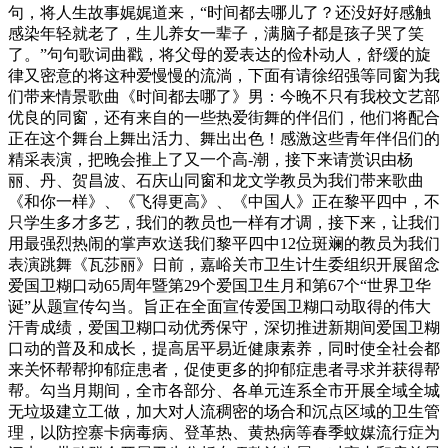
句，将人生故事娓娓道来，“时间都去哪儿了？还没好好感触
感染年轻就老了，生儿养女一辈子，满脑子都是孩子哭了笑
了。”句句歌词曲戳，将父母的爱表达的俭朴动人，舒缓的旋
律又密意的将这种爱慢慢的流淌，下面有请徐绍强等同窗为我
们带来情景歌曲《时间都去哪了》男：今晚不只有我校文艺部
优良的同窗，还有来自的一些热爱街舞的伴侣们，他们将配合
正在这个舞台上舞出活力、舞出出色！感激这些青年伴侣们的
精采表演，把晚会推上了又一个高-潮，接下来请赏识由杨
丽、丹、贺昌波、石庆山同窗和龙文学教员为我们带来歌曲
《和你一样》、《飞得更高》、《中国人》正在黎平四中，不
只学生多才多艺，我们的教员也一样有才调，接下来，让我们
用最强烈热闹的掌声欢送我们黎平四中12位斑斓的教员为我们
表演跳舞《瓦莎丽》日前，嘉峪关市卫生计生委组织开展留念
爱国卫糊口动65周年暨第29个爱国卫生月和第67个“世界卫华
诞”从题宣传勾当。旨正在全面宣传爱国卫糊口动取得的伟大
汗青成绩，爱国卫糊口动优秀保守，深切推进新期间爱国卫糊
口动的普及和成长，提高居平易近健康素养，同时使全社会都
来关怀帮帮抑郁症患者，促使更多的抑郁症患者寻求并获得帮
帮。勾当月期间，全市各部分、各单元连系全市开展全域全城
无垃圾建立工做，加大对人流稠密的场合和沉点区域的卫生管
理，以防控寨卡病毒病、登革热、黄热病等春季蚊媒流行症为