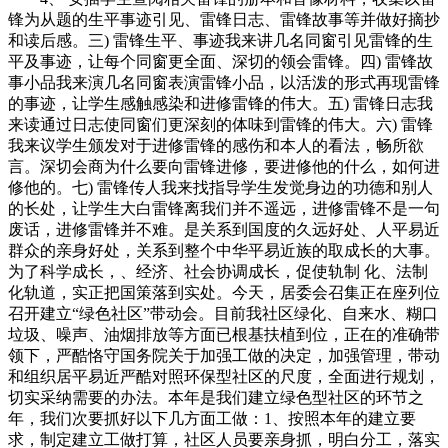
锋为从题的生平事迹引见、雷锋日志、雷锋故事等并做好摘抄
和读后感。三) 雷锋生平、事迹我来讲几名同窗引见雷锋的生
平及事迹，让每个同窗更全面、深切的领会雷锋。四) 雷锋故
事小品我来演几名同窗表演雷锋小品，以活泼的形式再现雷锋
的事迹，让学生感触感染和进修雷锋的伟大。五) 雷锋日志我
来读通过日志使同窗们更深刻的体味到雷锋的伟大。六) 雷锋
我来议学生颁发对于进修雷锋的感伤和本人的看法，畅所欲
言。深切会商为什么要向雷锋进修，要进修他的什么，如何进
修他的。七) 雷锋传人我来找指导学生发觉身边的功德和别人
的长处，让学生大白雷锋离我们并不遥远，进修雷锋不是一句
废话，进修雷锋并不难。是关系到国度的久远好处、人平易近
群众的亲身好处，关系到整个中华平易近族的取成长的大事。
为了科学成长，、经济、社会协调成长，促使轨制 化、法制
化轨道，实正把国策落到实处。今天，居委会召集正在座列位
召开建立“绿色社区”带动会。目前我社区绿化、自来水、糊口
垃圾、噪声、油烟排放等方面已根基扶植到位，正在的准确带
领下，严酷恪守国务院关于加强工做的决定，加强管理，带动
和组织居平易近严酷对照环保型社区的尺度，全面进行规划，
切实采纳需要的办法。本年是我们建立绿色型社区的环节之
年，我们次要抓好以下几方面工做：1、按照本年的建立要
求，制定建立工做打算，社区人员要亲身抓，明白分工，落实