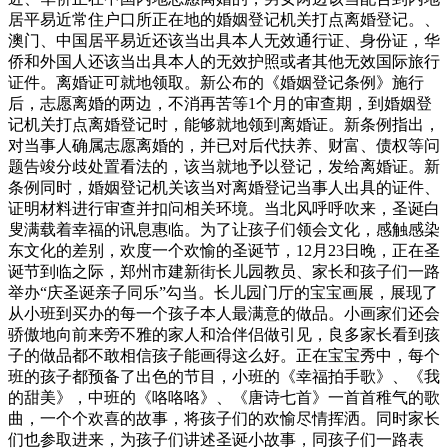
居平易近常住户口所正在地的婚姻登记机关打点离婚登记。、
澳门、中国居平易近还该当出具本人无效通行证、身份证，华
侨和外国人还该当出具本人的无效护照或者其他无效国际旅行
证件。离婚证可就地领取。新公布的《婚姻登记条例》施行
后，志愿离婚的两边，不消再苦等1个月的审查期，到婚姻登
记机关打点离婚登记时，能够就地领到离婚证。新条例指出，
对当事人确属志愿离婚的，并已对后代扶养、财富、债权等问
题告竣分歧处置看法的，该当就地予以登记，发给离婚证。新
条例同时，婚姻登记机关该当对离婚登记当事人出具的证件、
证明材料进行审查并扣问相关环境。当北风呼呼吹来，圣诞白
叟满载着幸福的讯息惠临。为了让孩子们领会文化，感触感染
东文化的差别，欢度一个欢愉的圣诞节，12月23日晚，正在圣
诞节到临之际，郑州市建新街长儿园教员、家长和孩子们一路
举办“庆圣诞亲子同乐”勾当。长儿园门厅的宝宝画展，展现了
从小班到买办的每一个孩子本人最满意的做品。小画家们还会
骄傲地向前来旁不雅的家人和洽伴侣做引见，良多家长看到孩
子的做品都不敢相信孩子能画得这么好。正在宝宝秀中，每个
班的孩子都预备了出色的节目，小班的《幸福拍手歌》、《我
的甜美》，中班的《咯咯咯》、《唐诗七首》一首首稚气的歌
曲，一个个欢喜的故事，将孩子们的欢愉尽情挥洒。同时家长
们也参取进来，为孩子们讲述圣诞小故事，同孩子们一路表