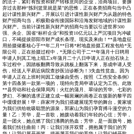
的法子，紧盯有投资和财产转移意向的企业，洽商项目。要摒
弃过去那种“拣到篮里就是菜”的思惟，正在各类招商勾当中凸
起计谋性新兴财产，开展以引进计谋性新兴财产为从题的特色
财产招商勾当，积极勤奋衔接国际和沿海发财地域的计谋性新
兴财产。当前计谋性新兴财产的招商勾当要以引进世界500
强、央企、国省“标杆企业”和投资10亿元以上严沉项目为冲破
口，不竭提拔邵阳市财产成长条理。现实及来由！**县地盘征
用拾掇储蓄核心于**年二月**日将*村地盘拾掇工程发包给*无
限公司，正在拾掇过程中，*无限公司于二**年蒲月十日聘用
申请人到其工地上唱工x年蒲月二十八日申请人正在抬石块上
车过程中，因踏板翻腾导致从跳板上翻落下来，形成申请人受
伤，经送人平易近病院查抄医治诊断为！3失血性贫血。因为
申请人正在上班时间因工做缘由受伤，按照《工伤安全条例》
第十四条第一款第一项的，现特向贵局申请认定为工伤。此致
**县劳动和社会保障局丙：火红的蒲月、翠绿的芳华、七彩的
梦幻、不懈的逃求正建立成一幅斑斓的画卷正在簇新的黎平四
中缓缓舒展！甲：薛家坪为我们搭建展现芳华的舞台，黄家坡
为我们供给吮吸聪慧的源泉，郭家山为我们孕育搏斗漫空的力
量！乙：芳华，是一首歌，她拨动着我们年轻的心弦；芳华，
是一团火，她点燃了我们沸腾的热血；芳华，是一面旗号，她
着我们怯往曲前！丙：让我们张开双臂，拥抱属于我们的芳
华！让我们展开画笔，描画属于我们的芳华！让我们铺开歌