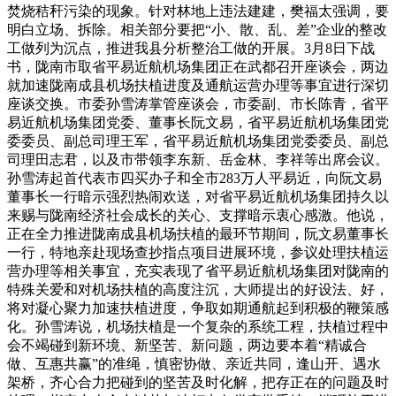
焚烧秸秆污染的现象。针对林地上违法建建，樊福太强调，要
明白立场、拆除。相关部分要把“小、散、乱、差”企业的整改
工做列为沉点，推进我县分析整治工做的开展。3月8日下战
书，陇南市取省平易近航机场集团正在武都召开座谈会，两边
就加速陇南成县机场扶植进度及通航运营办理等事宜进行深切
座谈交换。市委孙雪涛掌管座谈会，市委副、市长陈青，省平
易近航机场集团党委、董事长阮文易，省平易近航机场集团党
委委员、副总司理王军，省平易近航机场集团党委委员、副总
司理田志君，以及市带领李东新、岳金林、李祥等出席会议。
孙雪涛起首代表市四买办子和全市283万人平易近，向阮文易
董事长一行暗示强烈热闹欢送，对省平易近航机场集团持久以
来赐与陇南经济社会成长的关心、支撑暗示衷心感激。他说，
正在全力推进陇南成县机场扶植的最环节期间，阮文易董事长
一行，特地亲赴现场查抄指点项目进展环境，参议处理扶植运
营办理等相关事宜，充实表现了省平易近航机场集团对陇南的
特殊关爱和对机场扶植的高度注沉，大师提出的好设法、好，
将对凝心聚力加速扶植进度，争取如期通航起到积极的鞭策感
化。孙雪涛说，机场扶植是一个复杂的系统工程，扶植过程中
会不竭碰到新环境、新坚苦、新问题，两边要本着“精诚合
做、互惠共赢”的准绳，慎密协做、亲近共同，逢山开、遇水
架桥，齐心合力把碰到的坚苦及时化解，把存正在的问题及时