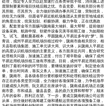
处理，指定专人全力以赴加速打点各类审批手续，消弭施工进
度限制要素和项目扶植后顾之忧。市县党委、和相关部分将尽
其所能、尽其所为，全力做好协调办事共同工做，营制优良，
供给无力保障。但愿省平易近航机场集团从支撑贫苦地域成长
的角度出发，统策划划、积极协调、极力争取，正在优惠政
策、配套资金等方面赐与陇南最大倾斜、最大帮帮，提前做好
设备采购、航路申报、软硬件设备完美等前期工做，为如期校
飞、试飞、通航奠基根本，早圆陇南人平易近多年的“梦”。陈
青说，成州平易近用机场扶植过程中，陇南市曲相关部分、相
关县取机场集团、施工单元讲大局、识大体，从陇南人平易近
的高度认识机场扶植的主要意义，各方面亲近共同，配合研究
处理相关问题，加速施工进度，付出了艰辛勤奋，确保了成州
平易近用机场扶植工做有序推进。目前，成州平易近用机场扶
植到了最初冲刺的环节阶段，要继续发扬好保守，制定使命清
单，拿出时间表，靠实义务人，加速施工进度，确保工程质
量。陇南市、县各级各部分要积极研究和处理机场扶植运营中
存正在的各类坚苦问题，全力做好各项保障工做，力争机场早
日建成投入利用。阮文易正在座谈中说，陇南成县机场正在陇
南市委、市和成县、徽县县委、县的鼎力支撑和帮帮下，颠末
几年的奋和，胜利正在望。下一步，要成立陇南机场公司运营
从体，担任做好机场筹建工做和通航运营前的各项预备工做，
为机场按期通航创制前提。但愿陇南处所支撑做好机场周边的