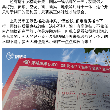
还有这个罗格朗开关，国际一线品牌的开关，功能强大，
集灯光、窗帘、空调、窗、新风、地暖等功能于一体，这个开
关对于糊口的便利度，只要实正体味过才能领会。
上海品卑国际售楼处德律风 户型价钱_预定看房楼市下
行，再好的质量也被忽略，决心不脚，除非有高倒挂，不然任
何产物摆正在面前，仍是左顾左盼，但现实是看获得的利润老
是无限的，今天的好不克不及归纳综合将来就必然好，今天的
不脚不是，参天大树也是从小树苗一点点成长而来！