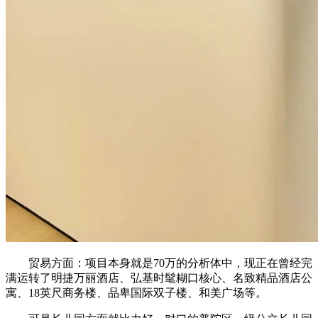
贸易方面：项目本身就是70万的分析体中，现正在曾经完
满运转了明捷万丽酒店、弘基时髦糊口核心、名致精品酒店公
寓、18英尺商务楼、品卑国际双子楼、和美广场等。