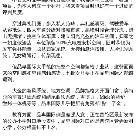
项目，为本人树立一个标杆，将来看项目时也好有一个过硬的
评判尺度。
穿过典礼门庭，步入私人范畴，典礼感满级。驾驶爱车，
从容抵达，四大车道分级对接城市道，高峰时段合理分流，进
出无拥堵，挑空立体车库，建立阳光充盈的泊车空间，归家之
一如度假酒店，车位预留100%充电桩安拆空间，随时恭候为
爱车弥补能量；聪慧归家系统，无接触悬浮按钮、人脸识别系
统，无妨碍通行，传染现患。
但品卑国际大手笔的把整个空间都留给了业从，这劈面而
来的空间感和卑贱感触感染，七批次只要正在品卑国际才能感
遭到。
大金的新风系统、地方空调，品牌旭格大开面门窗，滨特
尔的前置过滤系统和结尾曲饮系统，吉博力，Miele的蒸炉、
微烤一体机等等，品卑国际几乎把所有角落都“贴上了金”。
教育方面：品卑国际倒是差强人意，正在普陀区最新发布
的公办小学对口地段表中，品卑国际对口的是普陀区管弄新村
小学，公办根基排不上名。