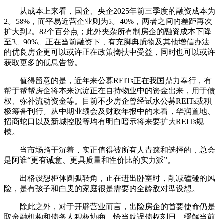
从成本上来看，国企、央企2025年前三季度的融资成本为
2。58%，而平易近营企业则为5。40%，两者之间的差距再次
扩大到2。82个百分点；此外夹杂所有制房企的融资成本下降
至3。90%。正在当前融资下，有充脚典质物及其他增信办法
的优良房企更可以或许正在政策搀扶中受益，同时也可以或许
获取更多的低息告贷。
值得留意的是，近年来公募REITs正在我国鼎力奉行，有
帮于帮帮房企将本来沉淀正在自持物业中的资金出来，用于债
权、弥补流动资金等。目前不少房企曾经试水公募REITs或积
极筹备刊行。从中期业绩会及财政年报中的来看，华润置地、
招商蛇口以及新城控股等均有明白暗示将来要扩大REITs规
模。
当市场趋于沉着，实正值得被所有人青睐和选择的，总会
是阿谁“更有诚意、更具质量和性价比的实力派”。
出格设想柜体圆弧转角，正在进出卧室时，削减磕碰的风
险，是有孩子和白叟的家庭很是需要的全龄敌对型设想。
除此之外，对于开辟营业而言，出险房企的首要使命仍是
取金融机构和债务人积极协商，恰当耽误债权刻日，缓解当前