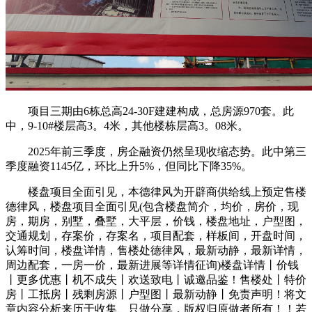
项目三期由6栋总高24-30F建建构成，总房源970套。此
中，9-10#楼层高3。4米，其他楼栋层高3。08米。
2025年前三季度，房企融资仍然呈现收缩态势。此中第三
季度融资1145亿，环比上升5%，但同比下降35%。
楼盘项目全面引见，本德律风为开辟商供给线上预定售楼
德律风，楼盘项目全面引见(包含楼盘简介，均价，房价，现
房，期房，别墅，叠墅，大平层，价钱，楼盘地址，户型图，
交通规划，存案价，存案名，项目配套，样板间，开盘时间，
认筹时间，楼盘详情，售楼处德律风，最新动静，最新详情，
周边配套，一房一价，最新进展等详情征询)楼盘详情丨价钱
丨更多优惠丨机不成失丨欢送致电丨诚邀品鉴！售楼处丨特价
房丨工抵房丨残剩房源丨户型图丨最新动静丨免责声明！将文
章内容分析来历于收集、只做分享，版权归原做者所有！！若