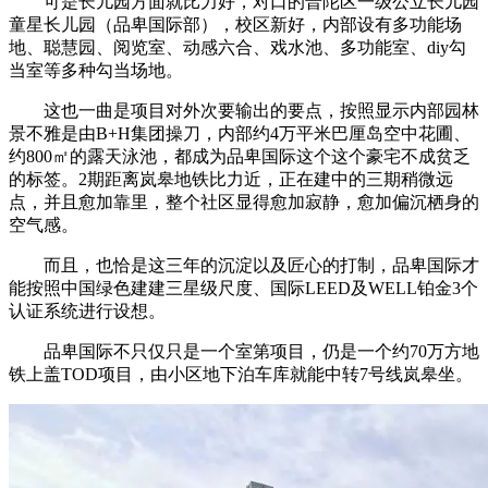
可是长儿园方面就比力好，对口的普陀区一级公立长儿园
童星长儿园（品卑国际部），校区新好，内部设有多功能场
地、聪慧园、阅览室、动感六合、戏水池、多功能室、diy勾
当室等多种勾当场地。
这也一曲是项目对外次要输出的要点，按照显示内部园林
景不雅是由B+H集团操刀，内部约4万平米巴厘岛空中花圃、
约800㎡的露天泳池，都成为品卑国际这个这个豪宅不成贫乏
的标签。2期距离岚皋地铁比力近，正在建中的三期稍微远
点，并且愈加靠里，整个社区显得愈加寂静，愈加偏沉栖身的
空气感。
而且，也恰是这三年的沉淀以及匠心的打制，品卑国际才
能按照中国绿色建建三星级尺度、国际LEED及WELL铂金3个
认证系统进行设想。
品卑国际不只仅只是一个室第项目，仍是一个约70万方地
铁上盖TOD项目，由小区地下泊车库就能中转7号线岚皋坐。