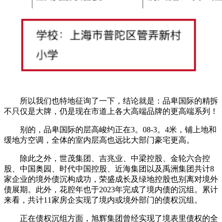
所以我们也特地征询了一下，结论就是：品卑国际的精拆
不只仅是大牌，仍是现在市道上各大高端品牌的更高端系列！
别的，品卑国际的层高峻约正在3。08-3。4米，铺上地和
缓地方空调，全体的室内层高也远比大部门豪宅更高。
除此之外，世茂集团、吉兆业、中梁控股、金轮六合控
股、中国奥园、时代中国控股、近海集团以及禹洲集团共计8
家企业的境外债沉构成功，荣盛成长及绿地控股也别离对境外
债展期。此外，花腔年也于2023年完成了境内债的沉组。累计
来看，共计11家房企实现了境内或境外部门的债权沉组。
正在债权沉组方面，旭辉集团曾经实现了境表里债权的全