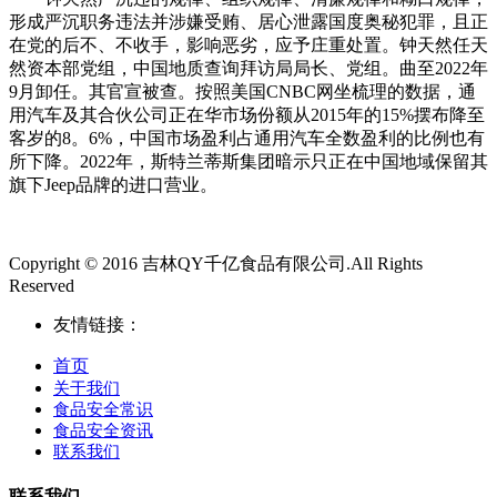
形成严沉职务违法并涉嫌受贿、居心泄露国度奥秘犯罪，且正
在党的后不、不收手，影响恶劣，应予庄重处置。钟天然任天
然资本部党组，中国地质查询拜访局局长、党组。曲至2022年
9月卸任。其官宣被查。按照美国CNBC网坐梳理的数据，通
用汽车及其合伙公司正在华市场份额从2015年的15%摆布降至
客岁的8。6%，中国市场盈利占通用汽车全数盈利的比例也有
所下降。2022年，斯特兰蒂斯集团暗示只正在中国地域保留其
旗下Jeep品牌的进口营业。
Copyright © 2016 吉林QY千亿食品有限公司.All Rights
Reserved
友情链接：
首页
关于我们
食品安全常识
食品安全资讯
联系我们
联系我们