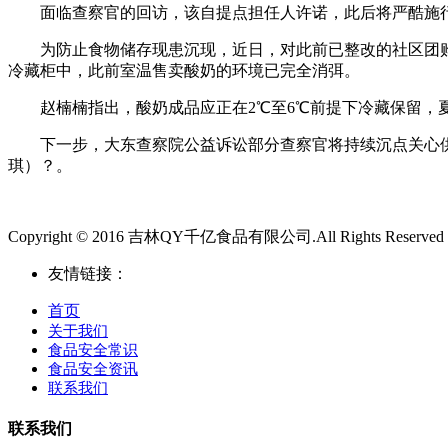
面临查察官的回访，该自提点担任人许诺，此后将严酷施行
为防止食物储存现患沉现，近日，对此前已整改的社区团购自
冷藏柜中，此前室温售卖酸奶的环境已完全消弭。
赵楠楠指出，酸奶成品应正在2℃至6℃前提下冷藏保留，夏
下一步，大东查察院公益诉讼部分查察官将持续沉点关心供暖季
琪）？。
Copyright © 2016 吉林QY千亿食品有限公司.All Rights Reserved
友情链接：
首页
关于我们
食品安全常识
食品安全资讯
联系我们
联系我们