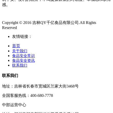
感。
Copyright © 2016 吉林QY千亿食品有限公司.All Rights
Reserved
友情链接：
首页
关于我们
食品安全常识
食品安全资讯
联系我们
联系我们
地址：吉林省长春市宽城区兰家大街3468号
全国客服热线：400-680-7778
中部运营中心