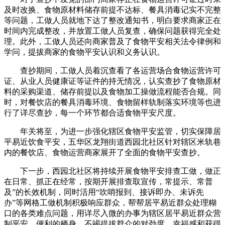
及时改换、食物原材料储存前提不达标、餐具消毒记实不完整
等问题，工做人员就地下达了整改通知书，明白要求商家正在
时间内完成整改，并放置工做人员复查，确保问题获得完全处
理。此外，工做人员还向商家普及了食物平安相关法令律例和
学问，提拔商家的食物平安认识和义务认识。
查抄期间，工做人员着沉查看了各运营场合食物运营许可
证、从业人员健康证等证件的持无情况，认实查抄了食物原材
料的采购渠道、储存前提以及食物加工操做流程能否合规。同
时，对餐饮店的餐具消毒环境、食物留样轨制落实环境等也进
行了详尽查抄，每一个环节都合适食物平安尺度。
年关将至，为进一步强化辖区食物平安监管，切实保障居
平易近饮食平安，五华区龙翔街道西园北社区针对辖区米轨巷
内的餐饮店、食物运营商家展开了全面的食物平安查抄。
下一步，西园北社区将持续开展食物平安排查工做，做正
在日常、抓正在经常，按期开展排查取宣传，常提示、常普
及”的长效机制，同时活用“吹哨报到、接诉即办、未诉先
办”等网格工做机制积极响应群众，帮帮居平易近群众处理糊
口的各类难点问题，用详尽入微的办事为辖区居平易近群众营
制平安、便利的栖身，不竭提拔群众的对劲度、幸福感和获得