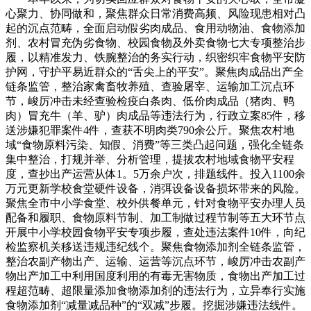
心聚力、协同做和，聚焦群众日常消费高频、风险现患相对凸
起的沉点范畴，全面启动假劣肉成品、食用动物油、食物添加
剂、农村冒充伪劣食物、校园食物及外卖食物七大专项整治步
履，以精准发力、铁腕整治的务实行动，织密织牢食物平安防
护网，守护平易近群众的“舌尖上的平安”。聚焦肉成品出产全
链条监管，整治家禽畜牧养殖、查验屠宰、运输加工沉点环
节，峻厉冲击未经查验检疫白条肉、低价肉成品（猪肉、鸭
肉）冒充牛（羊、驴）肉成品等违法行为，行政立案85件，移
送涉嫌犯罪案件4件，查获不明肉类790余公斤。聚焦农村地
域“食物原料污染、知假、消费”等三类凸起问题，强化全链条
集中整治，打规并举、分析管理，提拔农村地域食物平安程
度，查抄出产运营从体1。5万余户次，排题线件。投入1100余
万元更新学校食堂硬件设备，消弭设备设备损坏带来的风险。
聚焦全市中小学食堂、校外供餐单元，针对食物平安办理人员
配备和履职、食物原料节制、加工制做过程节制等五大环节点
开展中小学校园食物平安专项步履，查处违法案件10件，向纪
检监察机关移送违规违纪线个。聚焦食物添加剂全链条监管，
整治农副产物出产、运输、运营等沉点环节，峻厉冲击农副产
物出产加工中利用国度利用的有毒无害物质，食物出产加工过
程超范畴、超限量添加食物添加剂的违法行为，立异奉行实施
食物添加剂“减量减品种”的“双减”步履。挖掘涉嫌违法线件。