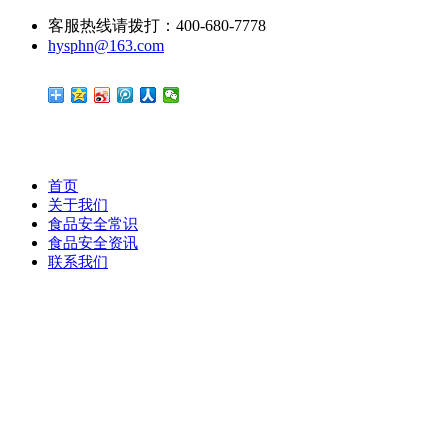
客服热线请拨打：400-680-7778
hysphn@163.com
首页
关于我们
食品安全常识
食品安全资讯
联系我们