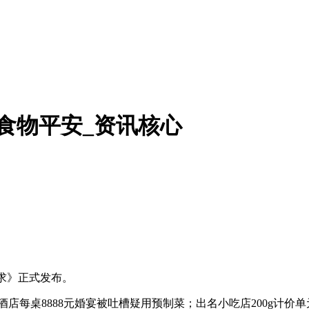
食物平安_资讯核心
要求》正式发布。
8888元婚宴被吐槽疑用预制菜；出名小吃店200g计价单元被