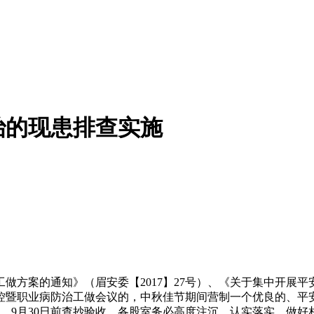
治的现患排查实施
案的通知》（眉安委【2017】27号）、《关于集中开展平安出
控暨职业病防治工做会议的，中秋佳节期间营制一个优良的、平安
时间，9月30日前查抄验收。各股室务必高度注沉、认实落实、做