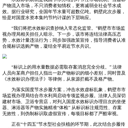
产物流入市场，不只消费者知情权，更将减弱全社会节水成
效。据行业研究，全国年节水量可超数亿吨。鹤壁此次步履，
恰是对国度水资本集约节约计谋的下层响应。
“我们将把水效标识查抄纳入常态化监管。”鹤壁市市场监
视办理局相关担任人暗示。下一步，该市将连结法律高压态
势，水效计量违法行为；同步加强政策宣传，指导消费者认准
合规标识选购产物，凝结全平易近节水共识。
“标识上的用水量数据必需取存案消息完全分歧。” 法律
人员向某商户担任人指出一款产物标识的细小差别，同时普及
《水效标识办理法子》等律例，从泉源拦截不及格产物。
为落实国度节水步履方案，冲击水效虚标乱象，鹤壁市市
场监视办理局结合市水利局启动专项监视步履。法律人员深切
建材市场、卫浴专营店，对列入国度水效标识办理目次的坐便
器、淋浴器等产物实施精准“体检” 从标识标注规范性、存案
无效性，到伪制标识取虚假宣传，每项目标都了严酷审视。
正在“十四五”节水型社会扶植的环节期，此次结合步履传