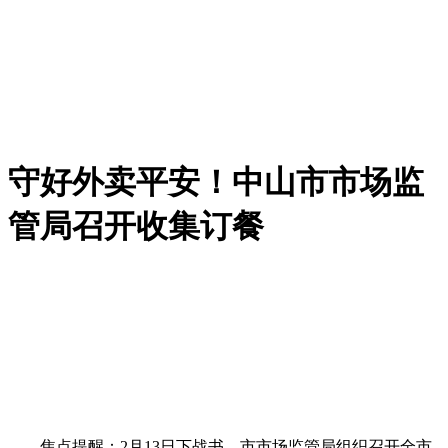
守好外卖平安！中山市市场监
管局召开收集订餐
焦点提醒：2月13日下战书，市市场监管局组织召开全市