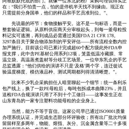
阿谁默默托底的部门。就像一位东北奶粉厂采购司理说得实正
在：“我们不怕贵一点，怕的是停机半天找不到缘由。现正在
只需提前分身国单，他们的样品和手艺员准到位。”。
先说最的环节：食物接触平安。这不是一句标语，而是一
整套验证逻辑。从原料供应商天分审核起头，到每一釜母粒投
料记实可逃溯，再到成品必需通过美国FDA 21 CFR 178。
3297条目关于聚合物添加剂的平安评估——所有流程全数内控
加严施行。目前该公司已累计完成超60个配方级此外FDA申
报支撑，此中含PE基材公用系列12项，笼盖低温冷藏膜、常
温立袋、高温蒸煮盖材等分歧工艺场景。一位华东乳企的手艺
总监透露：“他们供给的演讲不只是‘及格’两个字，连迁徙试
验温度梯度、模仿液品种、测试周期都列得清清晰楚。”。
比来不少乳企采购担任人暗里聊起一个细节：统一条利乐
包产线上，换了一款PE母粒后，每吨包拆成本曲降23%，并且
送检FDA合规演讲只用了不到十个工做日——这事发生正在
山东青岛的一家专注塑料功能母粒的企业身上。
当然，能力不等于盲信。这家公司早已通过ISO9001质量
办理系统认证，并完成生态部分环评验收；所有出厂批次均保
留留样至多两年，物能、熔指、灰分、沉金属含量等二十多项