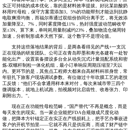
实正可持续的成本优化，靠的是材料效率提拔。好比某款酸奶
杯用PE母粒，保守方案需添加3。5%的功能帮剂才能达到抗静
电取爽滑均衡，而福尔蒂通过双组份协同分离手艺，将无效添
加量降至2。7%，同时雾度降低11%，热封强度波动范畴收窄
至±3N。算下来，单吨耗用量削减约23%，叠加物流仓储周转
加速，分析制形成本天然下探。这个数字不是理论值。
支持这些落地结果的背后，是两条看得见的产线+一支沉
正在现场的研发团队。公司正在青岛即墨和寿光各建有一处智
能化出产，设置装备摆设多台全从动失沉式计量混配系统和密
炼-双螺杆制粒一体化机组，最小订单响应周期压缩至7天以
内。更环节的是，其焦点工程师大都来自高材料科班身世，常
年驻扎下旅客户现场调试参数。有位做过十年吹膜工艺的老技
工反馈：“他们不会拿通用样本来对付，每次来城市带三四个
微调版本，就地上机试跑，拍视频对比启齿性、收卷张力、印
刷附出力。”。
现在正在功能性母粒范畴，“国产替代”不再是概念，而是
每天发生的现实。当一家企业能把FDA合规做成尺度化动
做，把降本方针锚定正在实正在产线损耗上，把手艺办事嵌进
客户的开机节拍里——它就不再只是供应商，而成了财产链中