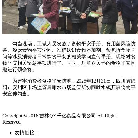
勾当现场，工做人员发放了食物平安手册、食用菌风险防
备、餐饮食物平安学问、准确认识食物添加剂、预包拆食物学
问等涉及消费者日常饮食平安的相关学问宣传手册。现场对食
物平安相关留意事项进行了。同时，对群众关怀的食物平安问
题进行领会答。
为建牢消费者食物平安防地，2025年12月31日，四川省绵
阳市安州区市场监管局雎水市场监管所协同雎水镇开展食物平
安宣传勾当。
Copyright © 2016 吉林QY千亿食品有限公司.All Rights
Reserved
友情链接：