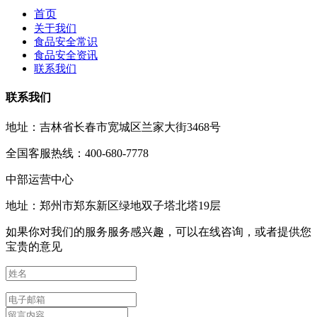
首页
关于我们
食品安全常识
食品安全资讯
联系我们
联系我们
地址：吉林省长春市宽城区兰家大街3468号
全国客服热线：400-680-7778
中部运营中心
地址：郑州市郑东新区绿地双子塔北塔19层
如果你对我们的服务服务感兴趣，可以在线咨询，或者提供您
宝贵的意见